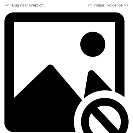
<<
terug naar overzicht
<<
vorige
volgende
>>