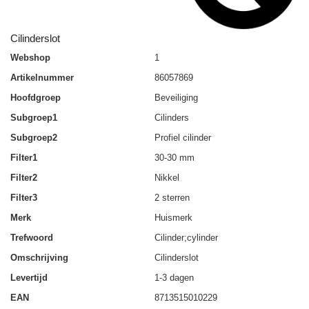
Cilinderslot
Webshop
1
Artikelnummer
86057869
Hoofdgroep
Beveiliging
Subgroep1
Cilinders
Subgroep2
Profiel cilinder
Filter1
30-30 mm
Filter2
Nikkel
Filter3
2 sterren
Merk
Huismerk
Trefwoord
Cilinder;cylinder
Omschrijving
Cilinderslot
Levertijd
1-3 dagen
EAN
8713515010229