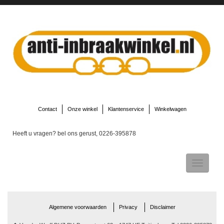
Contact
Onze winkel
Klantenservice
Winkelwagen
Heeft u vragen? bel ons gerust, 0226-395878
Toggle
navigatio
Algemene voorwaarden
Privacy
Disclaimer
▼