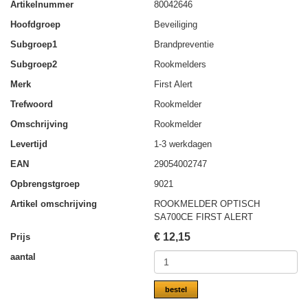
Artikelnummer
80042646
Hoofdgroep
Beveiliging
Subgroep1
Brandpreventie
Subgroep2
Rookmelders
Merk
First Alert
Trefwoord
Rookmelder
Omschrijving
Rookmelder
Levertijd
1-3 werkdagen
EAN
29054002747
Opbrengstgroep
9021
Artikel omschrijving
ROOKMELDER OPTISCH
SA700CE FIRST ALERT
€
12,15
Prijs
aantal
bestel