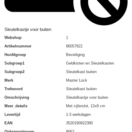
Sleutelkastje voor buiten
Webshop
1
Artikelnummer
86057822
Hoofdgroep
Beveiliging
Subgroep1
Geldkisten en Sleutelkasten
Subgroep2
Sleutelkast buiten
Merk
Master Lock
Trefwoord
Sleutelkast buiten
Omschrijving
Sleutelkastje voor buiten
Meer_details
Met cijferslot, 12x8 cm
Levertijd
1-3 werkdagen
EAN
3520190922380
Opbrengstgroep
9062