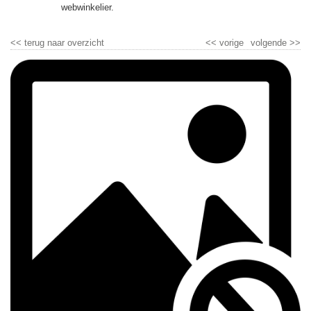
▼
webwinkelier.
▼
<<
terug naar overzicht
<<
vorige
volgende
>>
▼
▼
▼
▼