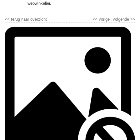
▼
webwinkelier.
▼
<<
terug naar overzicht
<<
vorige
volgende
>>
▼
▼
▼
▼