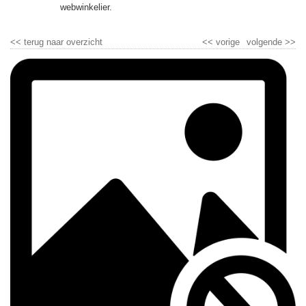
▼
webwinkelier.
▼
<<
terug naar overzicht
<<
vorige
volgende
>>
▼
▼
▼
▼