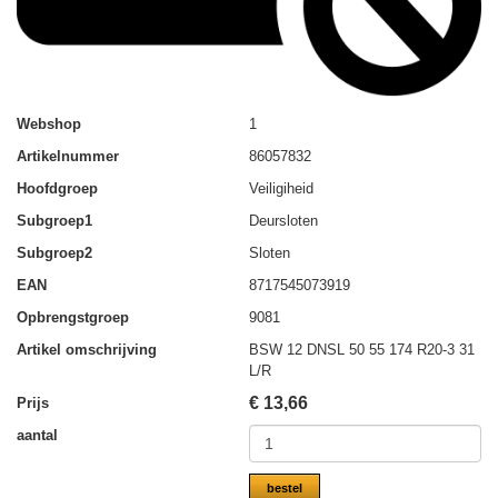
Webshop
1
Artikelnummer
86057832
Hoofdgroep
Veiligiheid
Subgroep1
Deursloten
Subgroep2
Sloten
EAN
8717545073919
Opbrengstgroep
9081
Artikel omschrijving
BSW 12 DNSL 50 55 174 R20-3 31
L/R
€
13,66
Prijs
aantal
bestel