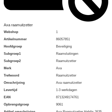
Axa raamuitzetter
Webshop
1
Artikelnummer
86057851
Hoofdgroep
Beveiliging
Subgroep1
Raamsluitingen
Subgroep2
Raamuitzetter
Merk
Axa
Trefwoord
Raamuitzetter
Omschrijving
Axa raamuitzetter
Levertijd
1-3 werkdagen
EAN
8713249174761
Opbrengstgroep
9061
Artikel omschrijving
Axa Raamuitzetter Habilis 2635