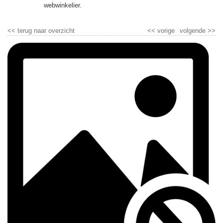
▼
webwinkelier.
▼
<<
terug naar overzicht
<<
vorige
volgende
>>
▼
▼
▼
▼