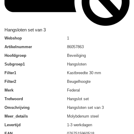
Hangsloten set van 3
Webshop
1
Artikelnummer
86057863
Hoofdgroep
Beveiliging
Subgroep1
Hangsloten
Filter1
Kastbreedte 30 mm
Filter2
Beugelhoogte
Merk
Federal
Trefwoord
Hangslot set
Omschrijving
Hangsloten set van 3
Meer_details
Molybdenum steel
Levertijd
1-3 werkdagen
EAN
0767515960518