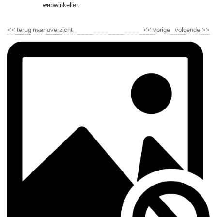
▼
webwinkelier.
▼
<<
terug naar overzicht
<<
vorige
volgende
>>
▼
▼
▼
▼