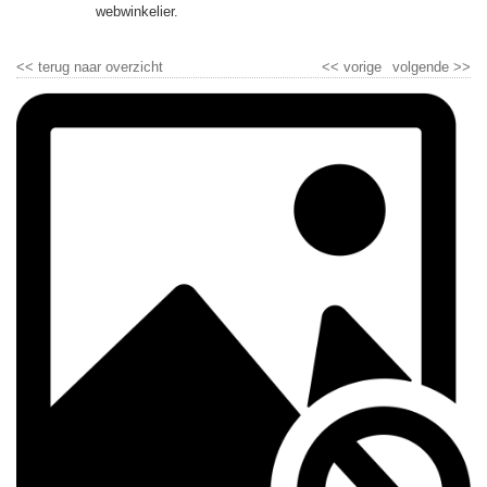
▼
webwinkelier.
▼
<<
terug naar overzicht
<<
vorige
volgende
>>
▼
▼
▼
▼