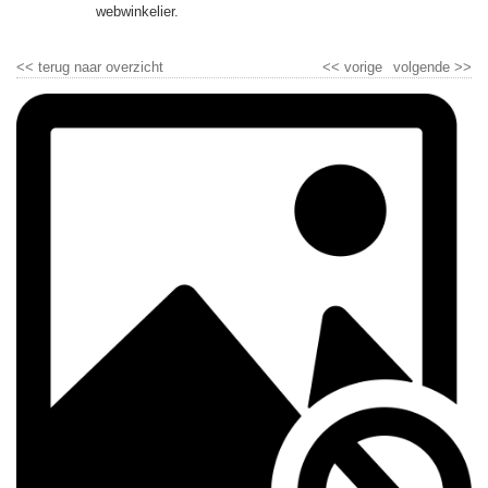
▼
webwinkelier.
▼
<<
terug naar overzicht
<<
vorige
volgende
>>
▼
▼
▼
▼