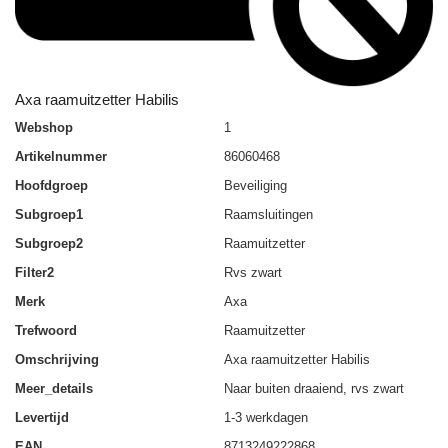
Axa raamuitzetter Habilis
Webshop
1
Artikelnummer
86060468
Hoofdgroep
Beveiliging
Subgroep1
Raamsluitingen
Subgroep2
Raamuitzetter
Filter2
Rvs zwart
Merk
Axa
Trefwoord
Raamuitzetter
Omschrijving
Axa raamuitzetter Habilis
Meer_details
Naar buiten draaiend, rvs zwart
Levertijd
1-3 werkdagen
EAN
8713249222868