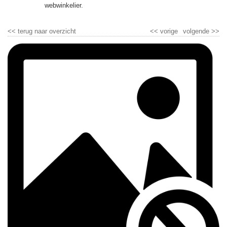
▼
webwinkelier.
▼
<<
terug naar overzicht
<<
vorige
volgende
>>
▼
▼
▼
▼