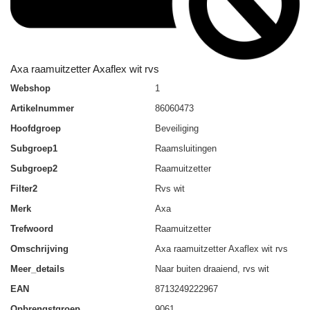
Axa raamuitzetter Axaflex wit rvs
Webshop
1
Artikelnummer
86060473
Hoofdgroep
Beveiliging
Subgroep1
Raamsluitingen
Subgroep2
Raamuitzetter
Filter2
Rvs wit
Merk
Axa
Trefwoord
Raamuitzetter
Omschrijving
Axa raamuitzetter Axaflex wit rvs
Meer_details
Naar buiten draaiend, rvs wit
EAN
8713249222967
Opbrengstgroep
9061