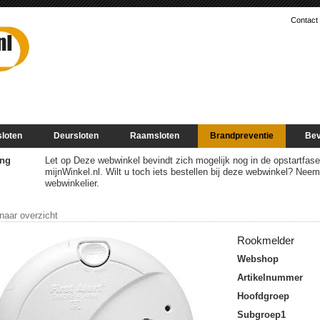
Contact
sloten
Deursloten
Raamsloten
Brandpreventie
Bev
ng
Let op Deze webwinkel bevindt zich mogelijk nog in de opstartfase of
mijnWinkel.nl. Wilt u toch iets bestellen bij deze webwinkel? Nee
webwinkelier.
 naar overzicht
Rookmelder
Webshop
Artikelnummer
Hoofdgroep
Subgroep1