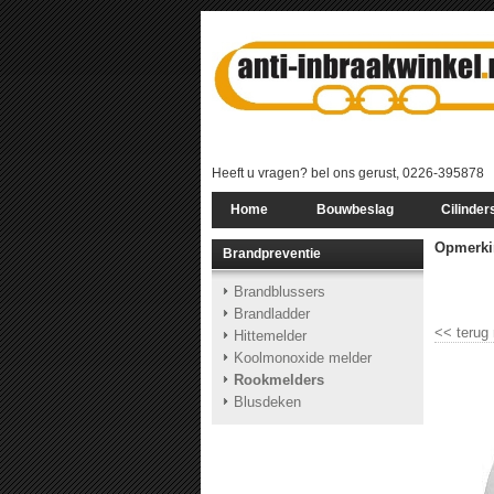
Heeft u vragen? bel ons gerust, 0226-395878
Home
Bouwbeslag
Cilinder
Opmerki
Brandpreventie
Brandblussers
Brandladder
<<
terug
Hittemelder
Koolmonoxide melder
Rookmelders
Blusdeken