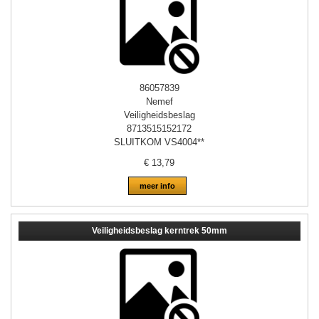
86057839
Nemef
Veiligheidsbeslag
8713515152172
SLUITKOM VS4004**
€
13,79
meer info
Veiligheidsbeslag kerntrek 50mm