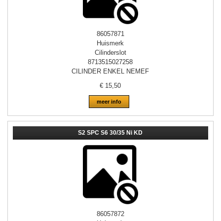
86057871
Huismerk
Cilinderslot
8713515027258
CILINDER ENKEL NEMEF
€
15,50
meer info
S2 SPC S6 30/35 Ni KD
86057872