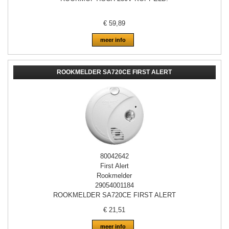
€
59,89
meer info
ROOKMELDER SA720CE FIRST ALERT
80042642
First Alert
Rookmelder
29054001184
ROOKMELDER SA720CE FIRST ALERT
€
21,51
meer info