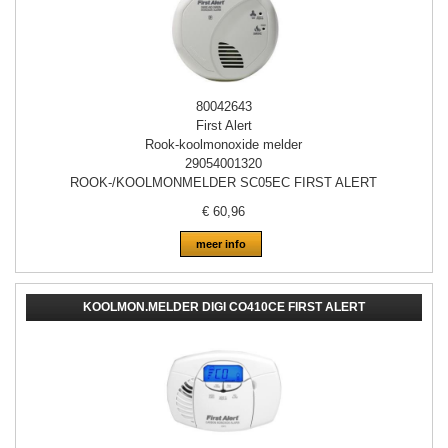
80042643
First Alert
Rook-koolmonoxide melder
29054001320
ROOK-/KOOLMONMELDER SC05EC FIRST ALERT
€
60,96
meer info
KOOLMON.MELDER DIGI CO410CE FIRST ALERT