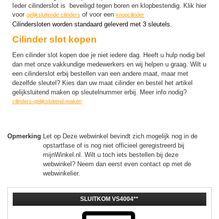
▼
Ieder cilinderslot is beveiligd tegen boren en klopbestendig. Klik hier
voor
of voor een
gelijksluitende cilinders
knopcilinder
▼
Cilindersloten worden standaard geleverd met 3 sleutels.
▼
Cilinder slot kopen
▼
Een cilinder slot kopen doe je niet iedere dag. Heeft u hulp nodig bel
dan met onze vakkundige medewerkers en wij helpen u graag. Wilt u
▼
een cilinderslot erbij bestellen van een andere maat, maar met
dezelfde sleutel? Kies dan uw maat cilinder en bestel het artikel
▼
gelijksluitend maken op sleutelnummer erbij. Meer info nodig?
cilinders-gelijksluitend-maken
Opmerking
Let op Deze webwinkel bevindt zich mogelijk nog in de
opstartfase of is nog niet officieel geregistreerd bij
mijnWinkel.nl. Wilt u toch iets bestellen bij deze
webwinkel? Neem dan eerst even contact op met de
webwinkelier.
SLUITKOM VS4004**