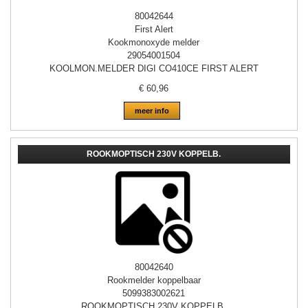
80042644
First Alert
Kookmonoxyde melder
29054001504
KOOLMON.MELDER DIGI CO410CE FIRST ALERT
€
60,96
meer info
ROOKMOPTISCH 230V KOPPELB.
80042640
Rookmelder koppelbaar
5099383002621
ROOKMOPTISCH 230V KOPPELB.