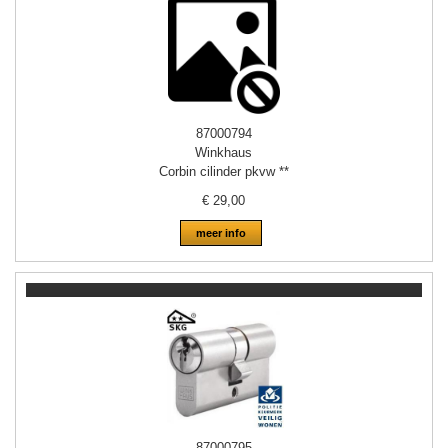
87000794
Winkhaus
Corbin cilinder pkvw **
€
29,00
meer info
87000795