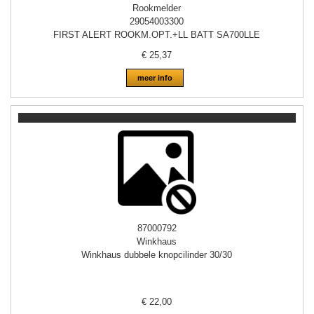
Rookmelder
29054003300
FIRST ALERT ROOKM.OPT.+LL BATT SA700LLE
€
25,37
meer info
87000792
Winkhaus
Winkhaus dubbele knopcilinder 30/30
€
22,00