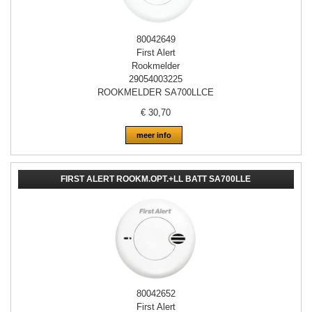
80042649
First Alert
Rookmelder
29054003225
ROOKMELDER SA700LLCE
€
30,70
meer info
FIRST ALERT ROOKM.OPT.+LL BATT SA700LLE
80042652
First Alert