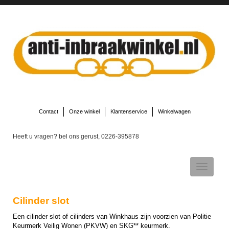
Contact
Onze winkel
Klantenservice
Winkelwagen
Heeft u vragen? bel ons gerust, 0226-395878
Toggle
navigatio
Cilinder slot
▼
Een cilinder slot of cilinders van Winkhaus zijn voorzien van Politie
Keurmerk Veilig Wonen (PKVW) en SKG** keurmerk.