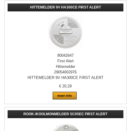
HITTEMELDER 9V HA300CE FIRST ALERT
80042647
First Alert
Hittemelder
29054002976
HITTEMELDER 9V HA300CE FIRST ALERT
€
20,29
meer info
ROOK-/KOOLMONMELDER SC05EC FIRST ALERT