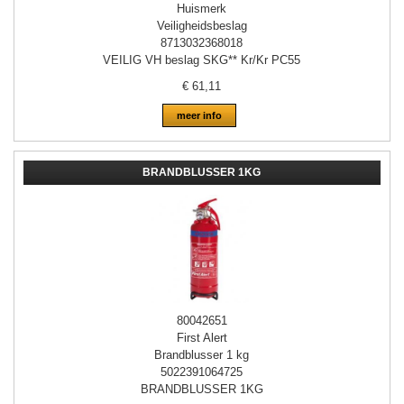
Huismerk
Veiligheidsbeslag
8713032368018
VEILIG VH beslag SKG** Kr/Kr PC55
€
61,11
meer info
BRANDBLUSSER 1KG
80042651
First Alert
Brandblusser 1 kg
5022391064725
BRANDBLUSSER 1KG