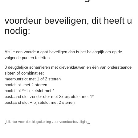
▼
▼
voordeur beveiligen, dit heeft u
▼
nodig:
▼
▼
Als je een voordeur gaat beveiligen dan is het belangrijk om op de
▼
volgende punten te letten
3 deugdelijke scharnieren met dievenklauwen en één van onderstaande
sloten of combinaties:
meerpuntslot met 1 of 2 sterren
hoofdslot met 2 sterren
hoofdslot *+ bijzetslot met *
bestaand slot zonder ster met 2x bijzetslot met 1*
bestaand slot + bijzetslot met 2 sterren
klik hier voor de uitlegtekening voor voordeurbeveiliging