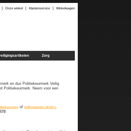
Onze winkel
Klantenservice
Winkelwagen
eiligingsartikelen
Zorg
rmerk en dus Politiekeurmerk Veilig
met Politiekeurmerk. Neem voor een
of
olitiekeurmerk
gelijksluitende cilinders
5878