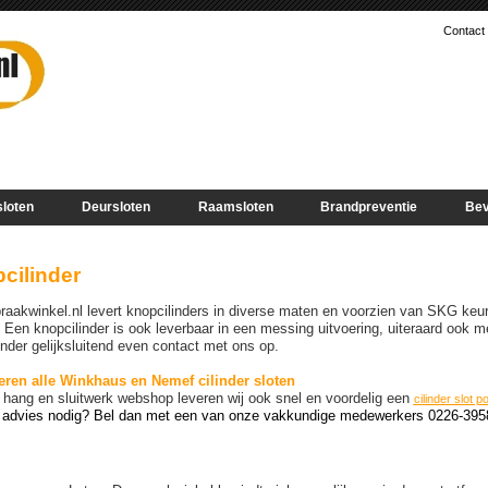
Contact
sloten
Deursloten
Raamsloten
Brandpreventie
Bev
cilinder
braakwinkel.nl levert knopcilinders in diverse maten en voorzien van SKG keu
Een knopcilinder is ook leverbaar in een messing uitvoering, uiteraard ook 
inder gelijksluitend even contact met ons op.
eren alle Winkhaus en Nemef cilinder sloten
 hang en sluitwerk webshop leveren wij ook snel en voordelig een
cilinder slot p
u advies nodig? Bel dan met een van onze vakkundige medewerkers 0226-39