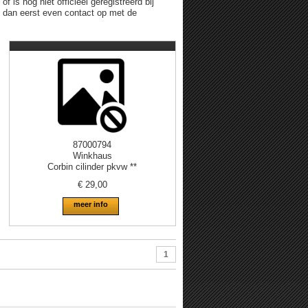
 is nog niet officieel geregistreerd bij
m dan eerst even contact op met de
87000794
Winkhaus
Corbin cilinder pkvw **
€
29,00
meer info
1