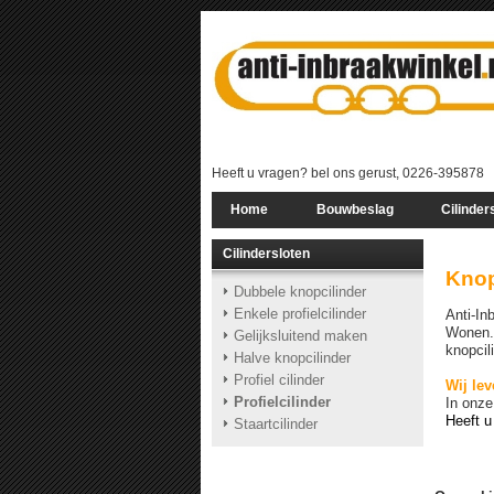
Heeft u vragen? bel ons gerust, 0226-395878
Home
Bouwbeslag
Cilinder
Cilindersloten
Knop
Dubbele knopcilinder
Enkele profielcilinder
Anti-In
Wonen. 
Gelijksluitend maken
knopcil
Halve knopcilinder
Profiel cilinder
Wij lev
Profielcilinder
In onze
Heeft 
Staartcilinder