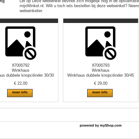
ng
Let op Deze webwinkel bevindt zich mogelijk nog in de opstartfase of
mijnWinkel.nl. Wilt u toch iets bestellen bij deze webwinkel? Nee
webwinkelier.
87000792
87000793
Winkhaus
Winkhaus
us dubbele knopcilinder 30/30
Winkhaus dubbele knopcilinder 30/45
€
22,00
€
29,00
meer info
meer info
powered by
myShop.com