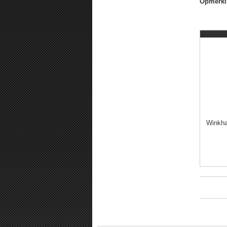
Opmerki
Winkha